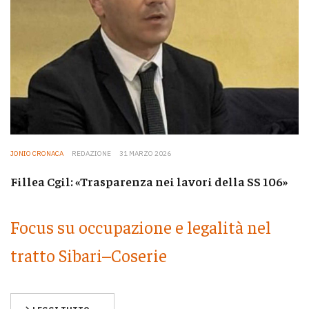
JONIO CRONACA
REDAZIONE
31 MARZO 2026
Fillea Cgil: «Trasparenza nei lavori della SS 106»
Focus su occupazione e legalità nel
tratto Sibari–Coserie