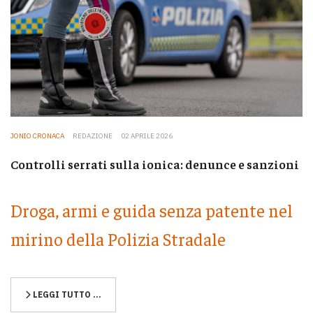
JONIO CRONACA
REDAZIONE
02 APRILE 2026
Controlli serrati sulla ionica: denunce e sanzioni
Droga, armi e guida senza patente nel
mirino della Polizia Stradale
LEGGI TUTTO …