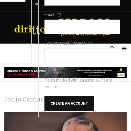
/
Email:
(*)
Confirm email Address:
(*)
Fields marked with an asterisk (*) are
required.
Jonio Cronaca
CREATE AN ACCOUNT