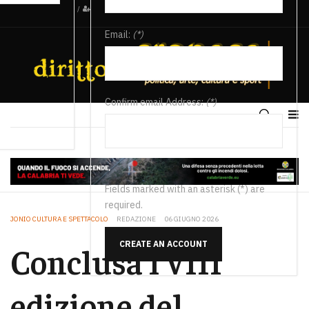
/
Email:
(*)
Confirm email Address:
(*)
Fields marked with an asterisk (*) are
required.
JONIO CULTURA E SPETTACOLO
REDAZIONE
06 GIUGNO 2026
CREATE AN ACCOUNT
Conclusa l’VIII
edizione del