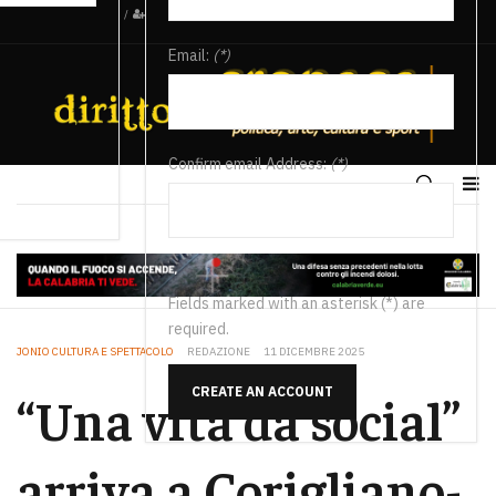
/
Email:
(*)
Confirm email Address:
(*)
Fields marked with an asterisk (*) are
required.
JONIO CULTURA E SPETTACOLO
REDAZIONE
11 DICEMBRE 2025
CREATE AN ACCOUNT
“Una vita da social”
arriva a Corigliano-