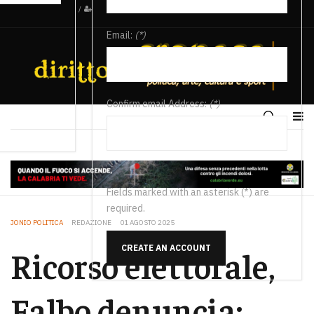
/
Email:
(*)
Confirm email Address:
(*)
Fields marked with an asterisk (*) are
required.
JONIO POLITICA
REDAZIONE
01 AGOSTO 2025
CREATE AN ACCOUNT
Ricorso elettorale,
Falbo denuncia: