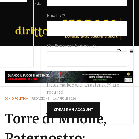
/
Email:
(*)
Confirm email Address:
(*)
Fields marked with an asterisk (*) are
required.
JONIO POLITICA
REDAZIONE
16 APRILE 2026
CREATE AN ACCOUNT
Torre di Milone,
Paternostro: