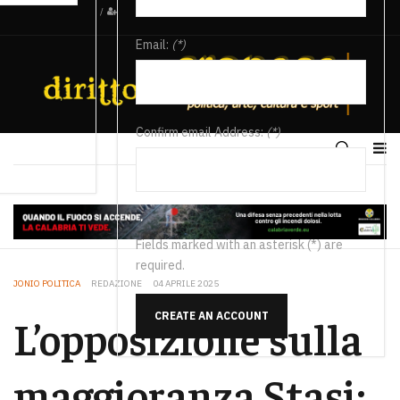
/
Email:
(*)
Confirm email Address:
(*)
Fields marked with an asterisk (*) are
required.
JONIO POLITICA
REDAZIONE
04 APRILE 2025
CREATE AN ACCOUNT
L’opposizione sulla
maggioranza Stasi: