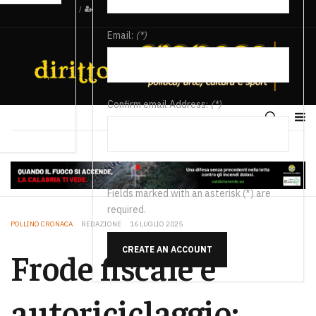
/
Email:
(*)
Confirm email Address:
(*)
Fields marked with an asterisk (*) are
required.
POLLINO CRONACA
REDAZIONE
16 LUGLIO 2025
CREATE AN ACCOUNT
Frode fiscale e
autoriciclaggio: