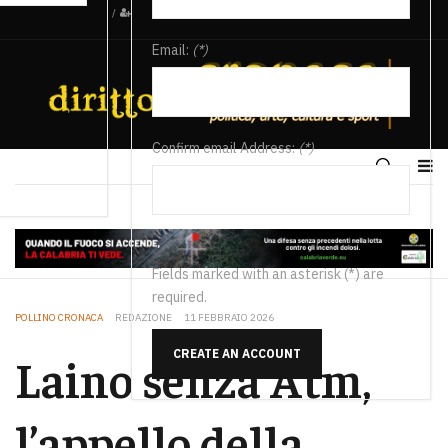
/
Email:
(*)
Confirm email Address:
(*)
Fields marked with an asterisk (*) are
required.
POLLINO CRONACA
REDAZIONE
11 FEBBRAIO 2026
CREATE AN ACCOUNT
Laino senza Atm,
l’appello della