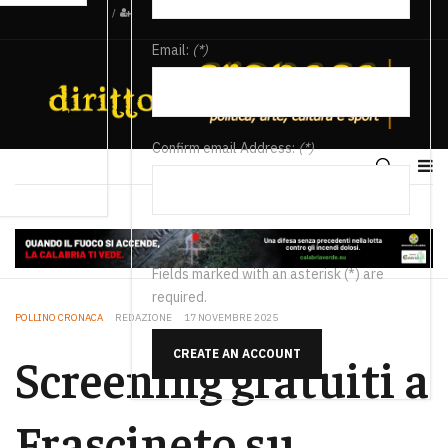
/
Email:
(*)
Confirm email Address:
(*)
Fields marked with an asterisk (*) are
required.
POLLINO CRONACA
REDAZIONE
17 NOVEMBRE 2025
CREATE AN ACCOUNT
Screening gratuiti a
Frascineto su