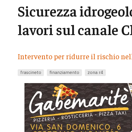
Sicurezza idrogeolo
lavori sul canale 
Intervento per ridurre il rischio nel
frascineto
finanziamento
zona r4