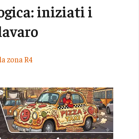
gica: iniziati i
Clavaro
la zona R4