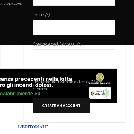
ATE AN ACCOUNT
Email:
(*)
Confirm email Address:
(*)
Fields marked with an asterisk (*) are
required.
CREATE AN ACCOUNT
L'EDITORIALE