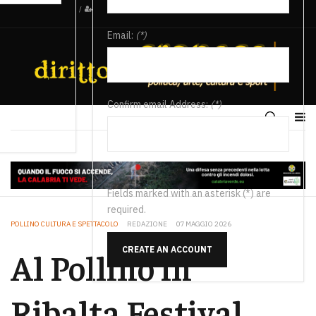
/
Email:
(*)
Confirm email Address:
(*)
Fields marked with an asterisk (*) are
required.
POLLINO CULTURA E SPETTACOLO
REDAZIONE
07 MAGGIO 2026
CREATE AN ACCOUNT
Al Pollino in
Ribalta Festival