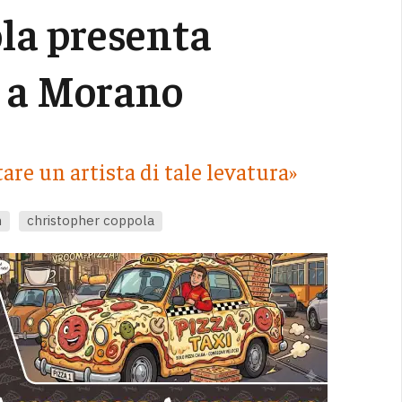
la presenta
 a Morano
are un artista di tale levatura»
m
christopher coppola