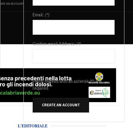
ATE AN ACCOUNT
Email:
(*)
Confirm email Address:
(*)
Fields marked with an asterisk (*) are
required.
CREATE AN ACCOUNT
L'EDITORIALE