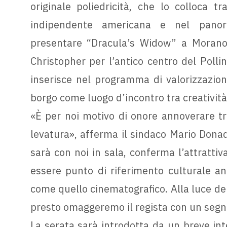
originale poliedricità, che lo colloca tr
indipendente americana e nel panor
presentare “Dracula’s Widow” a Morano t
Christopher per l’antico centro del Pollin
inserisce nel programma di valorizzazion
borgo come luogo d’incontro tra creativit
«È per noi motivo di onore annoverare tra 
levatura», afferma il sindaco Mario Donad
sarà con noi in sala, conferma l’attrattiv
essere punto di riferimento culturale an
come quello cinematografico. Alla luce del
presto omaggeremo il regista con un segno
La serata sarà introdotta da un breve in