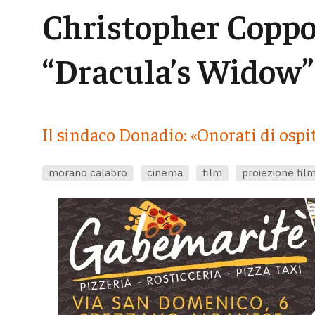
Christopher Coppo
“Dracula’s Widow”
Il sindaco Donadio: «Onorati di ospit
morano calabro
cinema
film
proiezione fil