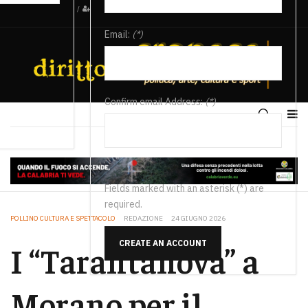
/
Email:
(*)
Confirm email Address:
(*)
Fields marked with an asterisk (*) are
required.
POLLINO CULTURA E SPETTACOLO
REDAZIONE
24 GIUGNO 2026
CREATE AN ACCOUNT
I “Tarantanova” a
Morano per il