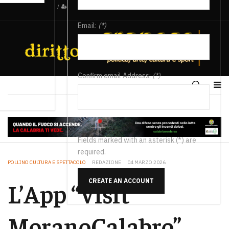
/
Email:
(*)
Confirm email Address:
(*)
Fields marked with an asterisk (*) are
required.
POLLINO CULTURA E SPETTACOLO
REDAZIONE
04 MARZO 2026
CREATE AN ACCOUNT
L’App “Visit
MoranoCalabro”