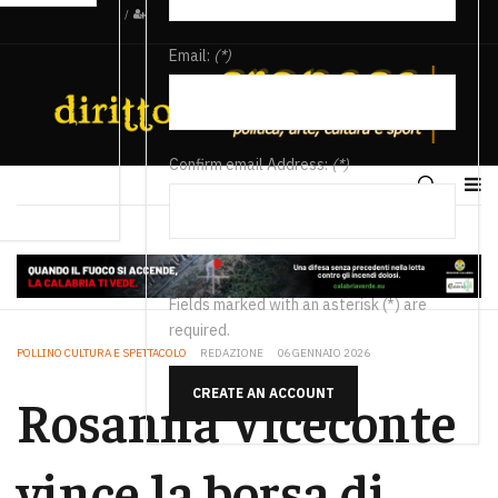
/
Email:
(*)
Confirm email Address:
(*)
Fields marked with an asterisk (*) are
required.
POLLINO CULTURA E SPETTACOLO
REDAZIONE
06 GENNAIO 2026
CREATE AN ACCOUNT
Rosanna Viceconte
vince la borsa di