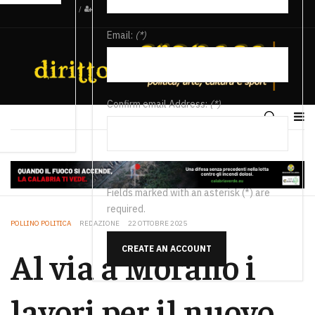
/
Email:
(*)
Confirm email Address:
(*)
Fields marked with an asterisk (*) are
required.
POLLINO POLITICA
REDAZIONE
22 OTTOBRE 2025
CREATE AN ACCOUNT
Al via a Morano i
lavori per il nuovo