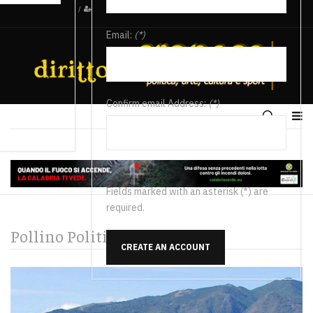
/
Email:
(*)
Confirm email Address:
(*)
Fields marked with an asterisk (*) are
required.
Pollino Politica
CREATE AN ACCOUNT