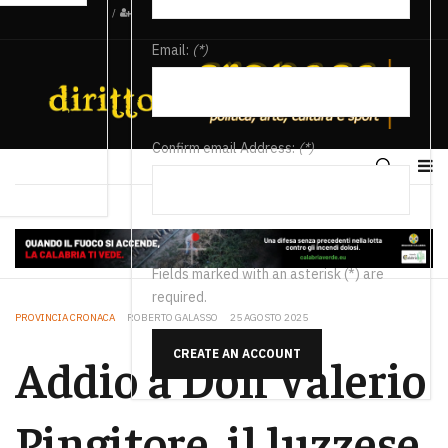
/
Email:
(*)
Confirm email Address:
(*)
Fields marked with an asterisk (*) are
required.
PROVINCIA CRONACA
ROBERTO GALASSO
25 AGOSTO 2025
CREATE AN ACCOUNT
Addio a Don Valerio
Pingitore, il luzzese