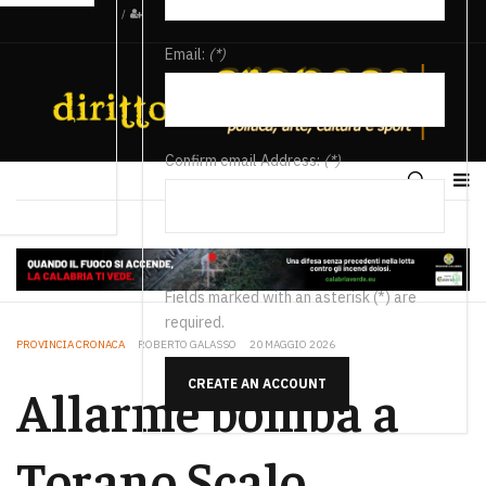
/
Email:
(*)
Confirm email Address:
(*)
Fields marked with an asterisk (*) are
required.
PROVINCIA CRONACA
ROBERTO GALASSO
20 MAGGIO 2026
CREATE AN ACCOUNT
Allarme bomba a
Torano Scalo,