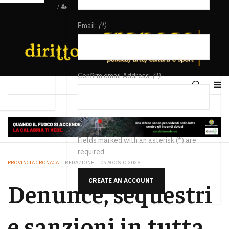
/
Email:
(*)
Confirm email Address:
(*)
Fields marked with an asterisk (*) are
required.
PROVINCIA CRONACA
REDAZIONE
09 AGOSTO 2025
CREATE AN ACCOUNT
Denunce, sequestri
e sanzioni in tutta