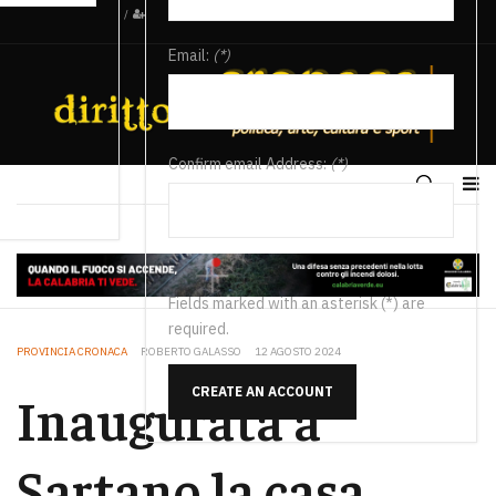
/
Email:
(*)
Confirm email Address:
(*)
Fields marked with an asterisk (*) are
required.
PROVINCIA CRONACA
ROBERTO GALASSO
12 AGOSTO 2024
CREATE AN ACCOUNT
Inaugurata a
Sartano la casa