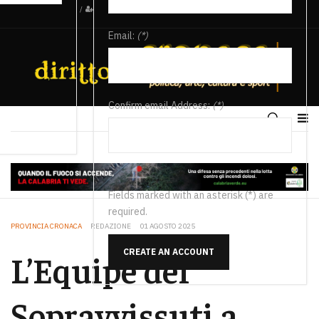
/
Email:
(*)
Confirm email Address:
(*)
Fields marked with an asterisk (*) are
required.
PROVINCIA CRONACA
REDAZIONE
01 AGOSTO 2025
CREATE AN ACCOUNT
L’Equipe dei
Sopravvissuti a