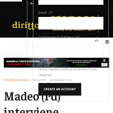
/
Email:
(*)
Confirm email Address:
(*)
Fields marked with an asterisk (*) are
required.
PROVINCIA CRONACA
REDAZIONE
14 FEBBRAIO 2026
CREATE AN ACCOUNT
Madeo (Pd)
interviene