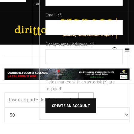
/
Email:
(*)
Confirm email Address:
(*)
Fields marked with an asterisk (*) are
required.
Inserisci parte del titolo
CREATE AN ACCOUNT
Visualizza #