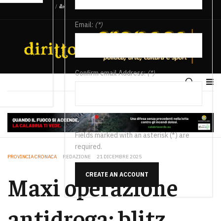
/
Email:
(*)
Confirm email Address:
(*)
Fields marked with an asterisk (*) are
required.
PROVINCIA CRONACA
REDAZIONE
21 DICEMBRE 2025
CREATE AN ACCOUNT
Maxi operazione
antidroga: blitz