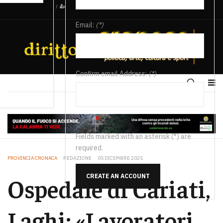
/
Email:
(*)
Confirm email Address:
(*)
Fields marked with an asterisk (*) are
required.
PROVINCIA CRONACA
REDAZIONE
05 DICEMBRE 2025
CREATE AN ACCOUNT
Ospedale di Cariati,
Laghi: «Lavoratori