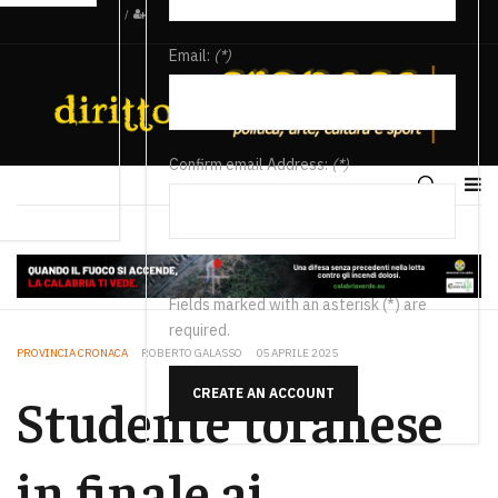
/
Email:
(*)
Confirm email Address:
(*)
Fields marked with an asterisk (*) are
required.
PROVINCIA CRONACA
ROBERTO GALASSO
05 APRILE 2025
CREATE AN ACCOUNT
Studente toranese
in finale ai