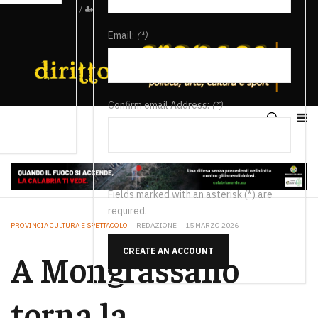
/
Email:
(*)
Confirm email Address:
(*)
Fields marked with an asterisk (*) are
required.
PROVINCIA CULTURA E SPETTACOLO
REDAZIONE
15 MARZO 2026
CREATE AN ACCOUNT
A Mongrassano
torna la