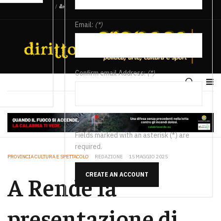
/
Email:
(*)
Confirm email Address:
(*)
Fields marked with an asterisk (*) are
required.
PROVINCIA CULTURA E SPETTACOLO
REDAZIONE
15 MAGGIO 2025
CREATE AN ACCOUNT
A Rende la
presentazione di