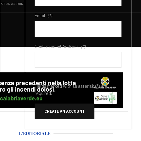
ATE AN ACCOUNT
Email:
(*)
Confirm email Address:
(*)
Fields marked with an asterisk (*) are
required.
CREATE AN ACCOUNT
L'EDITORIALE