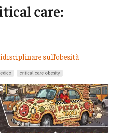
tical care:
idisciplinare sull’obesità
edico
critical care obesity