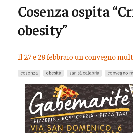
Cosenza ospita “Cri
obesity”
Il 27 e 28 febbraio un convegno mult
cosenza
obesità
sanità calabria
convegno m