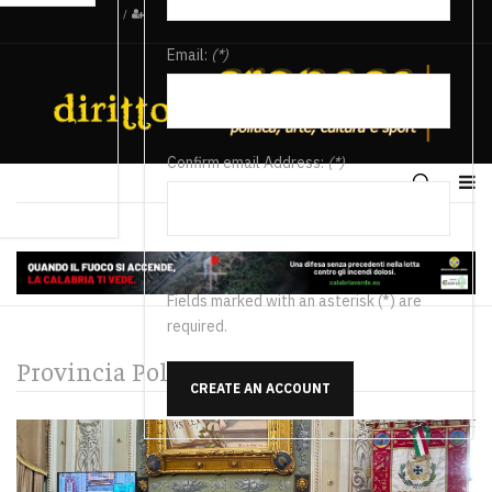
/
Email:
(*)
Confirm email Address:
(*)
Fields marked with an asterisk (*) are
required.
Provincia Politica
CREATE AN ACCOUNT