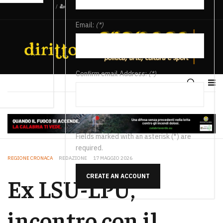
/
Email:
(*)
Confirm email Address:
(*)
Fields marked with an asterisk (*) are
required.
REGIONE CRONACA
REDAZIONE
17 MAGGIO 2026
CREATE AN ACCOUNT
Ex LSU-LPU,
incontro con il