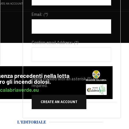
ATE AN ACCOUNT
Email:
(*)
Confirm email Address:
(*)
Fields marked with an asterisk (*) are
required.
CREATE AN ACCOUNT
L'EDITORIALE