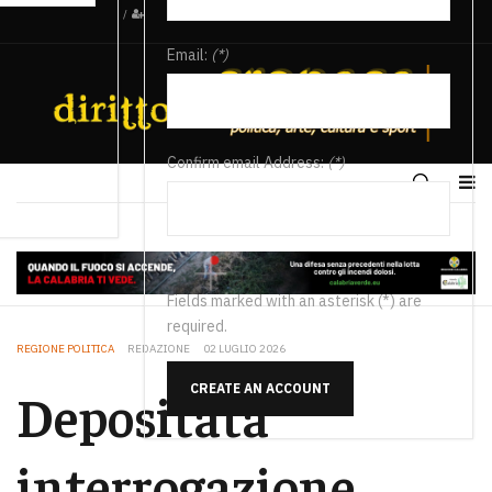
/
Email:
(*)
Confirm email Address:
(*)
Fields marked with an asterisk (*) are
required.
REGIONE POLITICA
REDAZIONE
02 LUGLIO 2026
CREATE AN ACCOUNT
Depositata
interrogazione