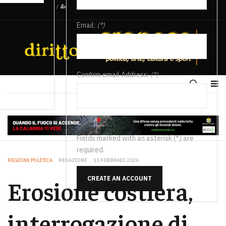
/
Email:
(*)
Confirm email Address:
(*)
Fields marked with an asterisk (*) are
required.
REGIONE POLITICA
REDAZIONE
11 FEBBRAIO 2026
CREATE AN ACCOUNT
Erosione costiera,
interrogazione di