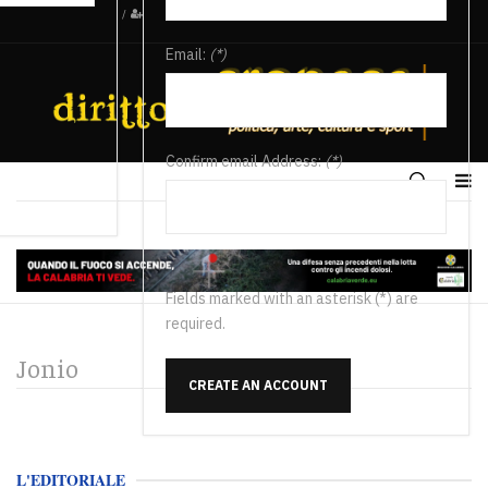
/
Email:
(*)
Confirm email Address:
(*)
Fields marked with an asterisk (*) are
required.
Jonio
CREATE AN ACCOUNT
L'EDITORIALE