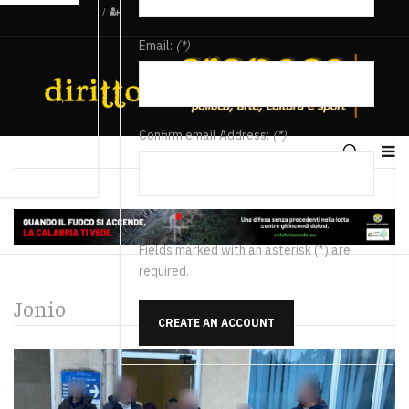
/
Email:
(*)
Confirm email Address:
(*)
Fields marked with an asterisk (*) are
required.
Jonio
CREATE AN ACCOUNT