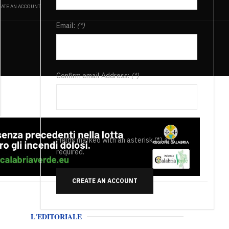
ATE AN ACCOUNT
Email:
(*)
Confirm email Address:
(*)
Fields marked with an asterisk (*) are
required.
CREATE AN ACCOUNT
L'EDITORIALE