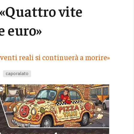
 «Quattro vite
e euro»
rventi reali si continuerà a morire»
caporalato