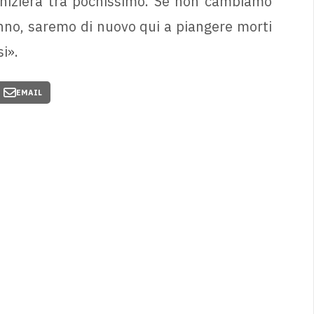
inizierà tra pochissimo. Se non cambiamo
anno, saremo di nuovo qui a piangere morti
i».
EMAIL