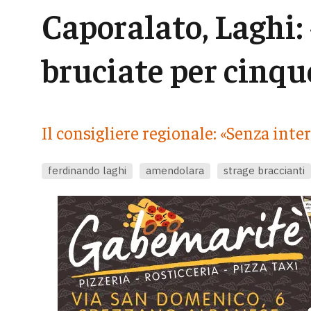
Caporalato, Laghi:
bruciate per cinqu
Il consigliere regionale: «Senza inte
ferdinando laghi
amendolara
strage braccianti