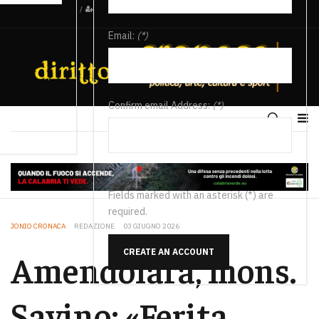
/
Email:
(*)
Confirm email Address:
(*)
Fields marked with an asterisk (*) are
required.
JONIO CRONACA
REDAZIONE
03 GIUGNO 2026
CREATE AN ACCOUNT
Amendolara, mons.
Savino: «Ferita