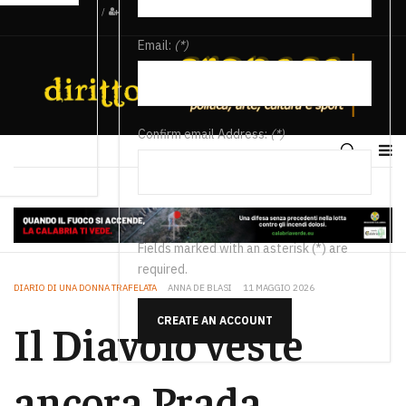
/
Email:
(*)
Confirm email Address:
(*)
Fields marked with an asterisk (*) are
required.
DIARIO DI UNA DONNA TRAFELATA
ANNA DE BLASI
11 MAGGIO 2026
CREATE AN ACCOUNT
Il Diavolo veste
ancora Prada