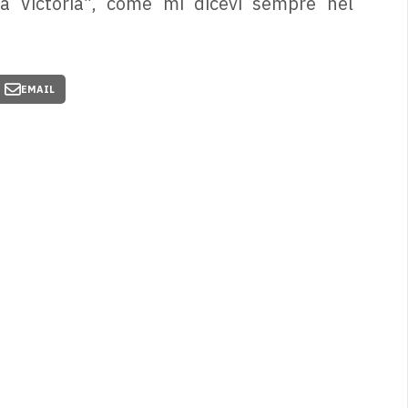
a Victoria”, come mi dicevi sempre nel
EMAIL