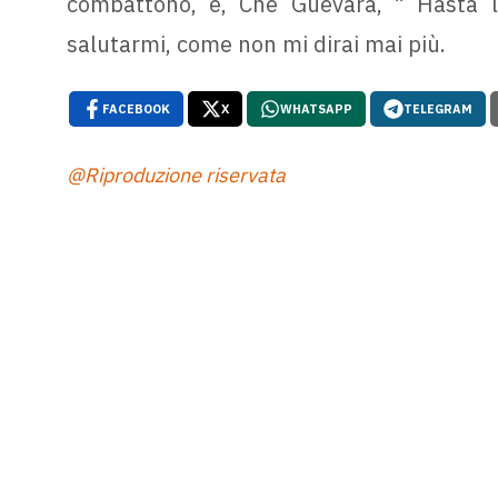
combattono, e, Che Guevara, “ Hasta l
salutarmi, come non mi dirai mai più.
FACEBOOK
X
WHATSAPP
TELEGRAM
@Riproduzione riservata