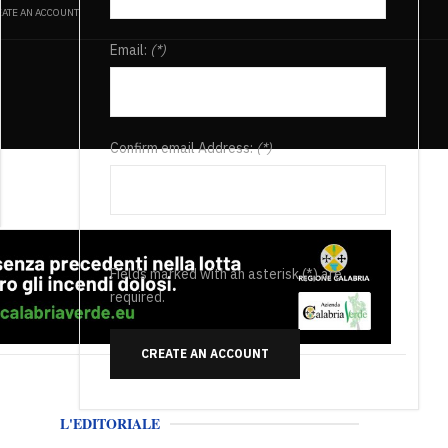
ATE AN ACCOUNT
Email:
(*)
Confirm email Address:
(*)
Fields marked with an asterisk (*) are
required.
CREATE AN ACCOUNT
L'EDITORIALE