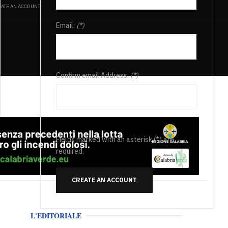
ATE AN ACCOUNT
Email:
(*)
Confirm email Address:
(*)
Fields marked with an asterisk (*) are
required.
CREATE AN ACCOUNT
L'EDITORIALE