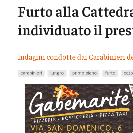
Furto alla Cattedr
individuato il pre
Indagini condotte dai Carabinieri de
carabinieri
lungro
primo piano
furto
catt