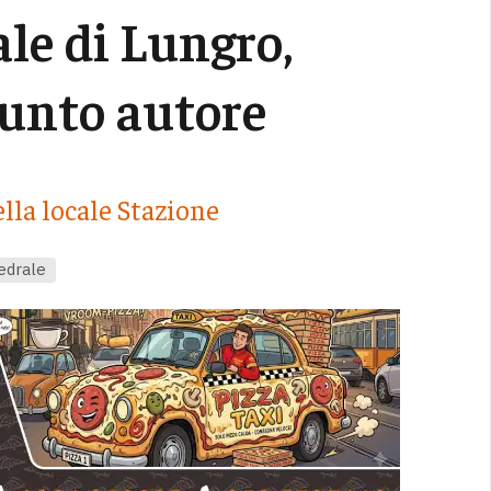
ale di Lungro,
sunto autore
lla locale Stazione
edrale