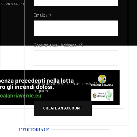
ATE AN ACCOUNT
Email:
(*)
Confirm email Address:
(*)
Fields marked with an asterisk (*) are
required.
CREATE AN ACCOUNT
L'EDITORIALE