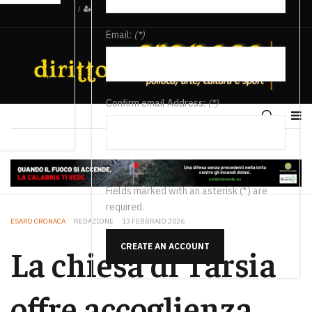
/
Email:
(*)
Confirm email Address:
(*)
Fields marked with an asterisk (*) are
required.
ESARO CRONACA
REDAZIONE
13 FEBBRAIO 2026
CREATE AN ACCOUNT
La chiesa di Tarsia
offre accoglienza