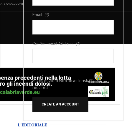
ATE AN ACCOUNT
Email:
(*)
Confirm email Address:
(*)
Fields marked with an asterisk (*) are
required.
CREATE AN ACCOUNT
L'EDITORIALE