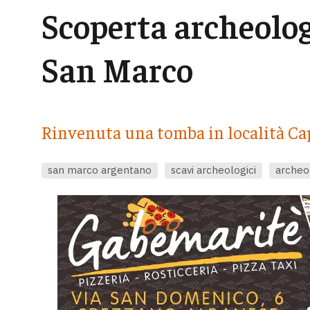
Scoperta archeologi
San Marco
Rinvenuta una tomba in località C
san marco argentano
scavi archeologici
archeo