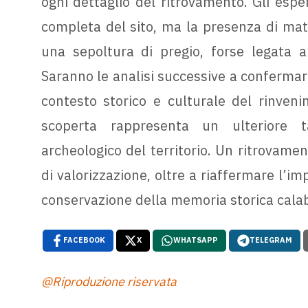
ogni dettaglio del ritrovamento. Gli espe
completa del sito, ma la presenza di mater
una sepoltura di pregio, forse legata a
Saranno le analisi successive a confermare 
contesto storico e culturale del rinve
scoperta rappresenta un ulteriore ta
archeologico del territorio. Un ritrovame
di valorizzazione, oltre a riaffermare l’im
conservazione della memoria storica cala
FACEBOOK
X
WHATSAPP
TELEGRAM
@Riproduzione riservata