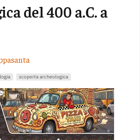
ca del 400 a.C. a
appasanta
logia
scoperta archeologica