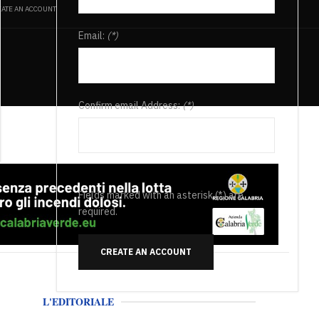
ATE AN ACCOUNT
Email:
(*)
Confirm email Address:
(*)
Fields marked with an asterisk (*) are
required.
CREATE AN ACCOUNT
L'EDITORIALE