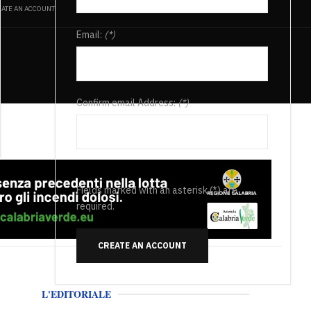
ATE AN ACCOUNT
Email:
(*)
Confirm email Address:
(*)
Fields marked with an asterisk (*) are
required.
CREATE AN ACCOUNT
L'EDITORIALE