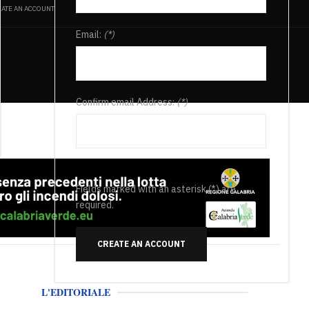
ATE AN ACCOUNT
Email:
(*)
Confirm email Address:
(*)
Fields marked with an asterisk (*) are
required.
CREATE AN ACCOUNT
L'EDITORIALE