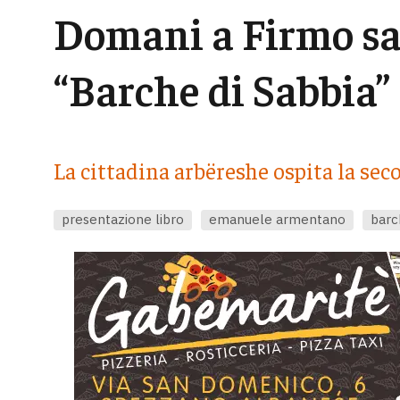
Domani a Firmo sa
“Barche di Sabbia”
La cittadina arbëreshe ospita la sec
presentazione libro
emanuele armentano
barc