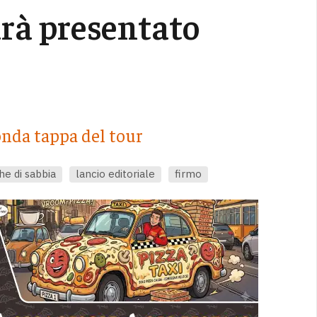
rà presentato
onda tappa del tour
he di sabbia
lancio editoriale
firmo