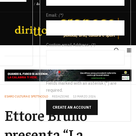
/
Email:
(*)
Confirm email Address:
(*)
Fields marked with an asterisk (*) are
required.
ESARO CULTURA E SPETTACOLO
REDAZIONE
13 MARZO 2026
CREATE AN ACCOUNT
Ettore Bruno
presenta “La