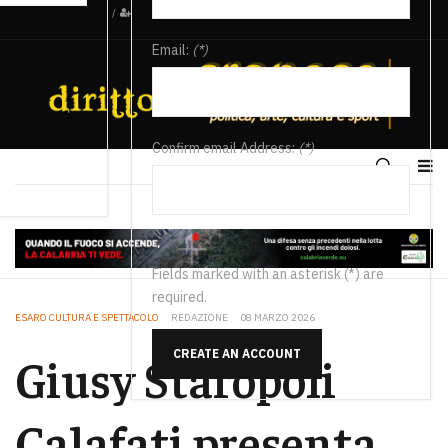
/
Email:
(*)
Confirm email Address:
(*)
Fields marked with an asterisk (*) are
required.
ESARO CULTURA E SPETTACOLO
REDAZIONE
08 MARZO 2026
CREATE AN ACCOUNT
Giusy Staropoli
Calafati presenta